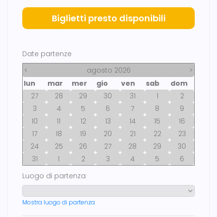
Biglietti presto disponibili
Date partenze
<
agosto 2026
>
lun
mar
mer
gio
ven
sab
dom
27
28
29
30
31
1
2
3
4
5
6
7
8
9
10
11
12
13
14
15
16
17
18
19
20
21
22
23
24
25
26
27
28
29
30
31
1
2
3
4
5
6
Luogo di partenza
Mostra luogo di partenza