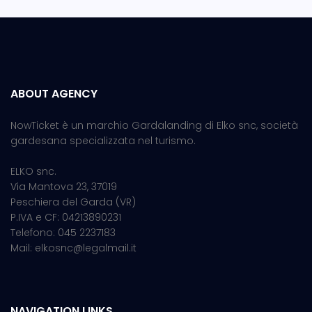
ABOUT AGENCY
NowTicket è un marchio Gardalanding di Elko snc, società
gardesana specializzata nel turismo.
ELKO snc.
Via Mantova 23, 37019
Peschiera del Garda (VR)
P.IVA e CF: 04213890231
Telefono: 045 2237183
Mail: elkosnc@legalmail.it
NAVIGATION LINKS