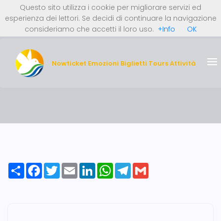
Questo sito utilizza i cookie per migliorare servizi ed
0 Articoli (0 €)
Italiano
English
esperienza dei lettori. Se decidi di continuare la navigazione
REGISTRATI ORA
Deutsch
Nederlands
consideriamo che accetti il loro uso.
+Info
OK
LOGIN
Nowticket Emozioni Biglietti Tours Attività
Share
Facebook
Twitter
Email
LinkedIn
WhatsApp
Telegram
Gmail